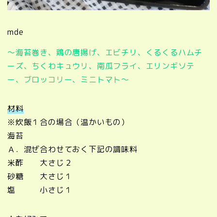
mde
～海苔巻き、鶏の唐揚げ、エビチリ、くるくるハムチ
ーズ、ちくわキュウリ、南瓜フライ、エリンギソテ
ー、ブロッコリー、ミニトマト～
材料
※炊飯１合の場合（温かいもの）
海苔
Ａ．混ぜ合わせておく下記の調味料
米酢 大さじ２
砂糖 大さじ１
塩 小さじ１