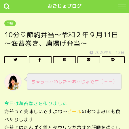
おごじょブログ
料理
10分♡節約弁当～令和２年９月11日
～海苔巻き、唐揚げ弁当～
2020年9月12日
ちゃらっごわした～おごじょです（－－）
今日は海苔巻きを作りました
海苔って美味しいですよね～
ビール
のおつまみにも食
べたりします
海苔にはたんぱく質とタウリンが含まれ肝臓を強くし