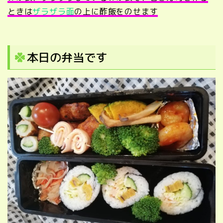
ときは
ザラザラ面
の上に酢飯をのせます
本日の弁当です