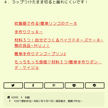
４．ラップつけたまま切ると崩れにくいです！
炊飯器で作る!簡単リンゴのケーキ
手作りクッキー
材料３つ！自分でつくるベイクドチーズケーキ~
無印良品~ＭＵＪＩ
簡単手作りマンゴープリン♪
もっちもっち食感♡材料３つ!簡単手作りポン・
デ・ケイジョ
HOME
料理
10分♡節約弁当～令和２年９月11日～海苔巻き、唐揚げ弁当～