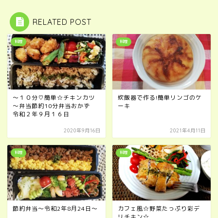
RELATED POST
料理
料理
～１０分♡簡単☆チキンカツ
炊飯器で作る!簡単リンゴのケ
～弁当節約10分弁当おかず
ーキ
令和２年９月１６日
2020年9月16日
2021年4月11日
料理
料理
節約弁当～令和2年8月24日～
カフェ風☆野菜たっぷり彩デ
リチキン☆