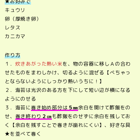
★お好みで
キュウリ
卵（厚焼き卵）
レタス
カニカマ
作り方
１．
炊きあがった熱い米
を、物の容器に移しＡの合わ
せたものをまわしかけ、切るように混ぜる【べちゃっ
とならないようにしっかり熱いうちに！】
２．海苔は光沢のある方を下にして短い辺が横になる
ようにのせる
３．海苔に
巻き始め部分は
５㎜
余白を開けて酢飯をの
せ、
巻き終わり
２㎝
も酢飯をのせずに余白を残してお
く【余白を残すことで巻きが崩れにくい】、好きな具
★を並べて巻く