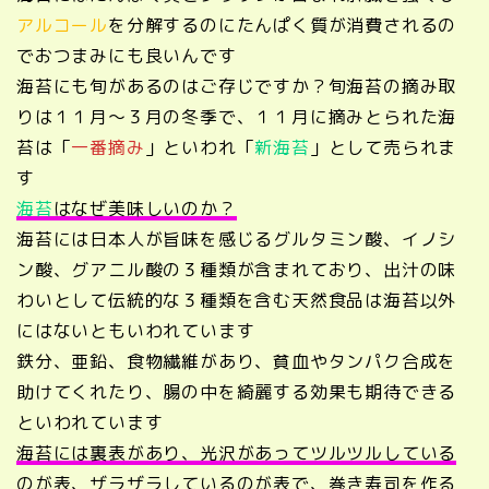
アルコール
を分解するのにたんぱく質が消費されるの
でおつまみにも良いんです
海苔にも旬があるのはご存じですか？旬海苔の摘み取
りは１１月～３月の冬季で、１１月に摘みとられた海
苔は「
一番摘み
」といわれ「
新海苔
」として売られま
す
海苔
はなぜ美味しいのか？
海苔には日本人が旨味を感じるグルタミン酸、イノシ
ン酸、グアニル酸の３種類が含まれており、出汁の味
わいとして伝統的な３種類を含む天然食品は海苔以外
にはないともいわれています
鉄分、亜鉛、食物繊維があり、貧血やタンパク合成を
助けてくれたり、腸の中を綺麗する効果も期待できる
といわれています
海苔には裏表があり、光沢があってツルツルしている
のが表、ザラザラしているのが表で、巻き寿司を作る