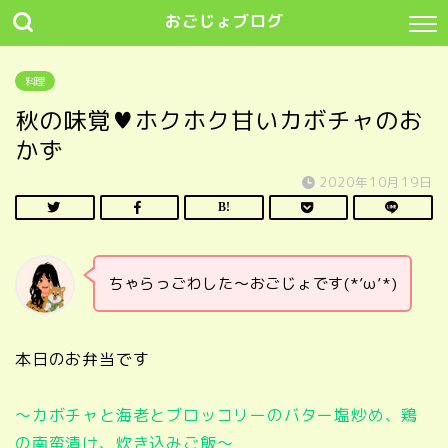
おごじょブログ
料理
秋の味覚♥ホクホク甘いカボチャのお
かず
2020年10月19日
ちゃらっごわした～おごじょです(*’ω’*)
本日のお弁当です
～カボチャと海老とブロッコリーのバター塩炒め、鶏
の南蛮漬け、炊き込みご飯～