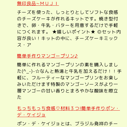
無印良品~ＭＵＪＩ
チーズを使った、しっとりとしてソフトな食感
のチーズケーキが作れるキットです。焼き型付
きで、卵・牛乳・バターを用意するだけで手軽
につくれます。 ★嬉しいポイント★ ◎セット内
容が良い！キットの中に、チーズケーキミック
ス・ア
簡単手作りマンゴープリン♪
簡単に作れるマンゴープリンの素を購入しまし
た(^_-)-☆なんと熱湯と牛乳を加えるだけ！！手
軽に、フルーティーなマンゴープリンをお楽し
みいただけます特製のマンゴーソースがより一
層マンゴーの甘い香りとまろやかな酸味を際立
た
もっちもっち食感♡材料３つ!簡単手作りポン・
デ・ケイジョ
ポン・デ・ケイジョとは、ブラジル発祥のチー