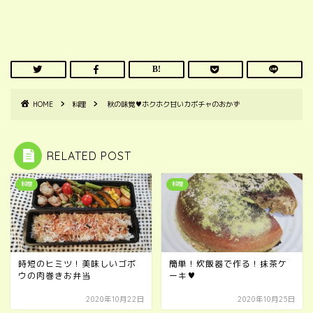
HOME
料理
秋の味覚♥ホクホク甘いカボチャのおかず
RELATED POST
料理
料理
時短のヒミツ！美味しいゴボ
簡単！炊飯器で作る！抹茶ケ
ウの肉巻きお弁当
ーキ♥
2020年10月22日
2020年10月25日