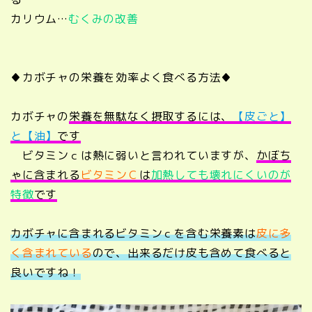
カリウム…
むくみの改善
♦カボチャの栄養を効率よく食べる方法♦
カボチャの
栄養を無駄なく摂取するには、
【皮ごと】
と【油】
です
ビタミンｃは熱に弱いと言われていますが、
かぼち
ゃに含まれる
ビタミンＣ
は
加熱しても壊れにくいのが
特徴
です
カボチャに含まれるビタミンｃを含む栄養素は
皮に多
く含まれている
ので、出来るだけ皮も含めて食べると
良いですね！