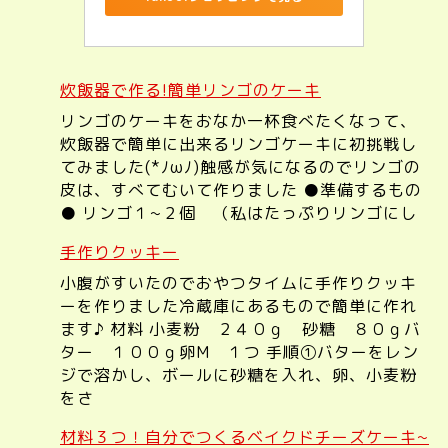
炊飯器で作る!簡単リンゴのケーキ
リンゴのケーキをおなか一杯食べたくなって、
炊飯器で簡単に出来るリンゴケーキに初挑戦し
てみました(*ﾉωﾉ)触感が気になるのでリンゴの
皮は、すべてむいて作りました ●準備するもの
● リンゴ１~２個 （私はたっぷりリンゴにし
手作りクッキー
小腹がすいたのでおやつタイムに手作りクッキ
ーを作りました冷蔵庫にあるもので簡単に作れ
ます♪ 材料 小麦粉 ２４０ｇ 砂糖 ８０ｇバ
ター １００ｇ卵M １つ 手順①バターをレン
ジで溶かし、ボールに砂糖を入れ、卵、小麦粉
をさ
材料３つ！自分でつくるベイクドチーズケーキ~