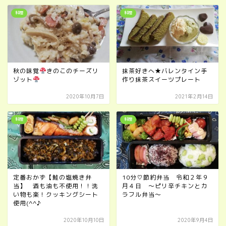
料理
料理
秋の味覚
きのこのチーズリ
抹茶好きへ★バレンタイン手
ゾット
作り抹茶スイーツプレート
2020年10月7日
2021年2月14日
料理
料理
定番おかず【鮭の塩焼き弁
10分♡節約弁当 令和２年９
当】 酒も油も不使用！！洗
月４日 ～ピリ辛チキンとカ
い物も楽！クッキングシート
ラフル弁当～
使用(^^♪
2020年10月10日
2020年9月4日