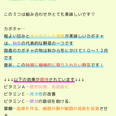
この３つは組み合わせがとても美味しいです♡
カボチャ…
程よい甘みと
ホクホクした食感
が美味しいカボチャ
は、
秋冬
の代表的な野菜の一つです
国産のカボチャの旬は秋から冬にかけて１０～１２月
です
是非、この
時期に積極的に取り入れたい野菜
です！
↓↓↓
以下の効果が
期待
されています
↓↓↓
ビタミンＡ…
疲労回復、免疫強化
ビタミンＥ…
冷え性
の改善
ビタミンＣ…
鉄分
の吸収を助ける、
葉酸…
血液を作る、細胞分裂や細胞の成長を促進
させ
る